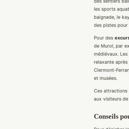
des sentiers bal
les sports aqua
baignade, le ka
des pistes pour 
Pour des
excurs
de Murol, par ex
médiévaux. Les 
relaxante après
Clermont-Ferran
et musées.
Ces attractions 
aux visiteurs de
Conseils po