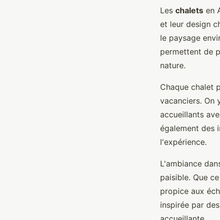
Les
chalets
en A
et leur design c
le paysage envir
permettent de pr
nature.
Chaque chalet p
vacanciers. On 
accueillants av
également des i
l'expérience.
L'ambiance dans
paisible. Que ce
propice aux éch
inspirée par de
accueillante.