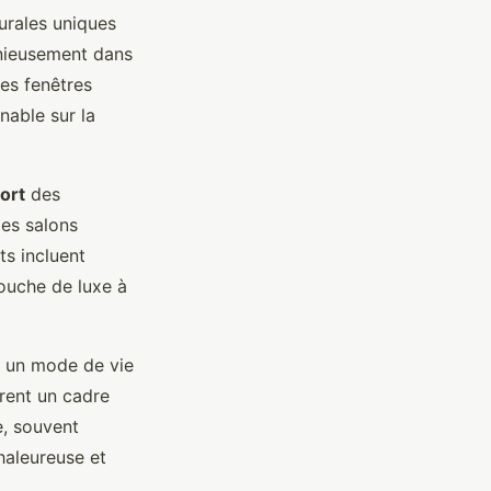
urales uniques
onieusement dans
des fenêtres
nable sur la
ort
des
des salons
ts incluent
ouche de luxe à
t un mode de vie
frent un cadre
e, souvent
haleureuse et