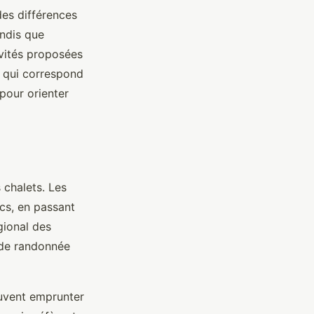
des différences
andis que
vités proposées
t qui correspond
 pour orienter
 chalets. Les
cs, en passant
gional des
 de randonnée
uvent emprunter