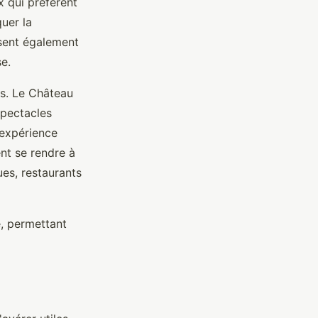
x qui préfèrent
uer la
osent également
se.
urs. Le Château
spectacles
 expérience
nt se rendre à
es, restaurants
e, permettant