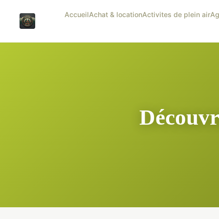
Accueil
Achat & location
Activites de plein air
Ag
Découvre