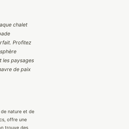
haque chalet
apade
fait. Profitez
osphère
et les paysages
havre de paix
de nature et de
cs, offre une
 on trouve des