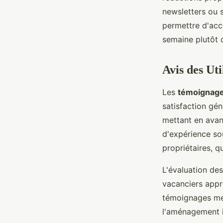
newsletters ou 
permettre d'accé
semaine plutôt q
Avis des Uti
Les
témoignag
satisfaction gén
mettant en avan
d'expérience so
propriétaires, q
L'évaluation de
vacanciers appr
témoignages ment
l'aménagement in