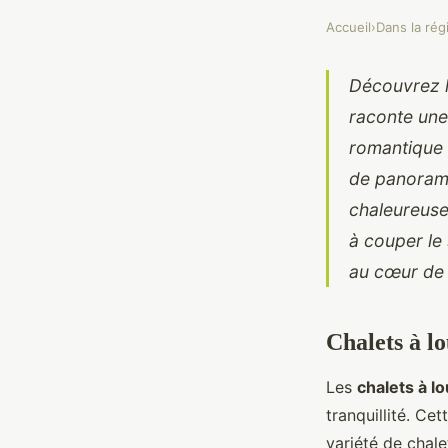
Accueil
›
Dans la rég
Découvrez l
raconte une
romantique o
de panoram
chaleureuse
à couper le
au cœur de 
Chalets à l
Les
chalets à l
tranquillité. Ce
variété de chale