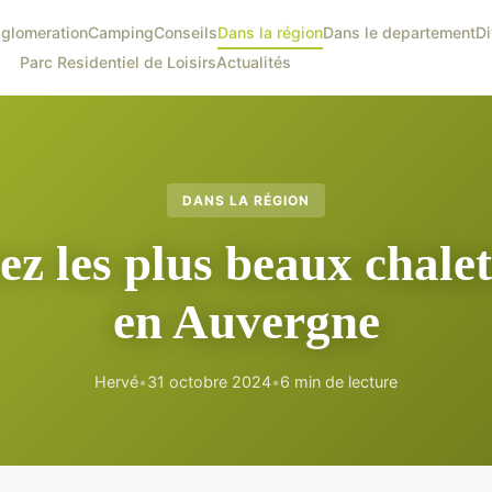
glomeration
Camping
Conseils
Dans la région
Dans le departement
Di
Parc Residentiel de Loisirs
Actualités
DANS LA RÉGION
z les plus beaux chalet
en Auvergne
Hervé
•
31 octobre 2024
•
6 min de lecture