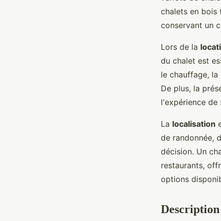
chalets en bois
conservant un c
Lors de la
locat
du chalet est e
le chauffage, la
De plus, la prés
l'expérience de 
La
localisation
e
de randonnée, de
décision. Un c
restaurants, off
options disponib
Description