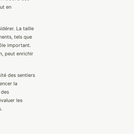
ut en
dérer. La taille
ents, tels que
ôle important.
, peut enrichir
ité des sentiers
encer la
 des
évaluer les
.