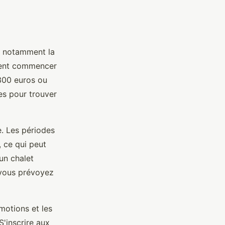
, notamment la
uvent commencer
 300 euros ou
es pour trouver
. Les périodes
 ce qui peut
un chalet
i vous prévoyez
omotions et les
S'inscrire aux