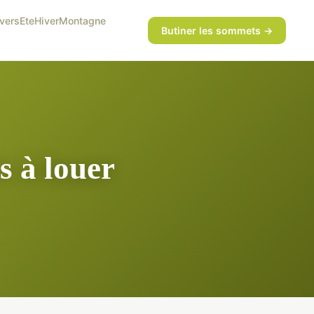
vers
Ete
Hiver
Montagne
Butiner les sommets →
s à louer