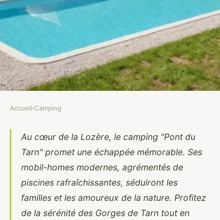
Accueil
›
Camping
CAMPING
Camping lozère : une escapade
Au cœur de la Lozère, le camping "Pont du
Tarn" promet une échappée mémorable. Ses
inoubliable avec piscine et
mobil-homes modernes, agrémentés de
mobil-home
piscines rafraîchissantes, séduiront les
Hervé
•
4 février 2025
•
8 min de lecture
familles et les amoureux de la nature. Profitez
de la sérénité des Gorges de Tarn tout en